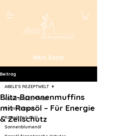
Mein Konto
Beitrag
ABELE'S REZEPTWELT
Blitz-Bananenmuffins
ABELE'S REZEPTWELT
mit Rapsöl – Für Energie
Rapsöl Klassik
& Zellschutz
Rapsöl mit Chili
Sonnenblumenöl