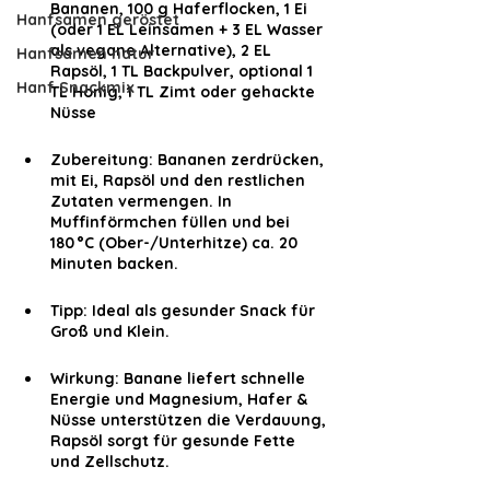
Bananen, 100 g Haferflocken, 1 Ei 
Hanfsamen geröstet
(oder 1 EL Leinsamen + 3 EL Wasser 
als vegane Alternative), 2 EL 
Hanfsamen natur
Rapsöl, 1 TL Backpulver, optional 1 
Hanf Snackmix
TL Honig, 1 TL Zimt oder gehackte 
Nüsse
Zubereitung: Bananen zerdrücken, 
mit Ei, Rapsöl und den restlichen 
Zutaten vermengen. In 
Muffinförmchen füllen und bei 
180 °C (Ober-/Unterhitze) ca. 20 
Minuten backen.
Tipp: Ideal als gesunder Snack für 
Groß und Klein.
Wirkung: Banane liefert schnelle 
Energie und Magnesium, Hafer & 
Nüsse unterstützen die Verdauung, 
Rapsöl sorgt für gesunde Fette 
und Zellschutz.