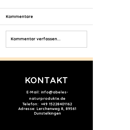
Kommentare
Kommentar verfassen...
Vital-Kartoffel-Gurken-
Herzgesunde
Salat mit Rapsöl-
Gemüsepfanne 
Dressing
Rapsöl
KONTAKT
E-Mail:
info@abeles-
naturprodukte.de
Telefon:
+49 15228401162
Adresse:
Lerchenweg 8, 89561
Dunstelkingen