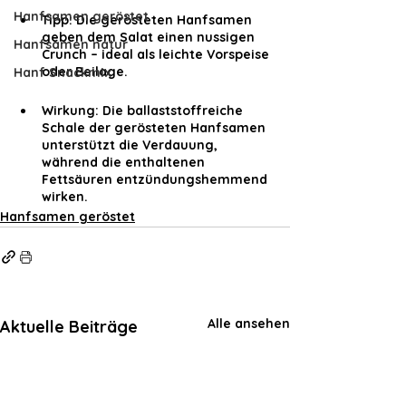
Hanfsamen geröstet
Tipp: Die gerösteten Hanfsamen 
geben dem Salat einen nussigen 
Hanfsamen natur
Crunch – ideal als leichte Vorspeise 
oder Beilage.
Hanf Snackmix
Wirkung: Die ballaststoffreiche 
Schale der gerösteten Hanfsamen 
unterstützt die Verdauung, 
während die enthaltenen 
Fettsäuren entzündungshemmend 
wirken.
Hanfsamen geröstet
Alle ansehen
Aktuelle Beiträge