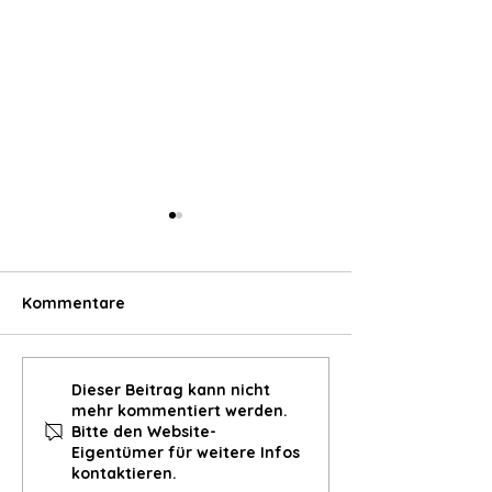
Kommentare
Immunstarkes Süppchen
Kraftbrot mit
Dieser Beitrag kann nicht
mehr kommentiert werden.
mit Hanf-Topping
Hanfkruste (oh
Bitte den Website-
Kneten)
Eigentümer für weitere Infos
kontaktieren.