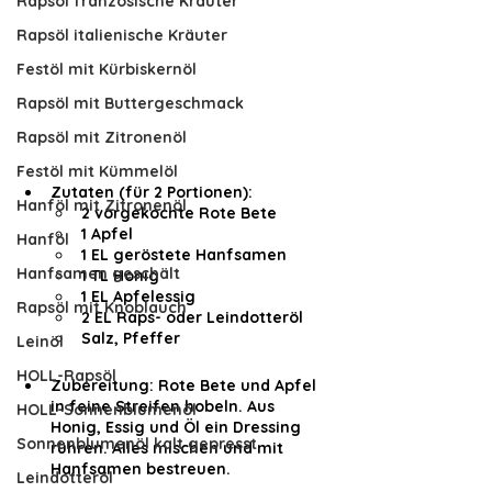
Rapsöl französische Kräuter
Rapsöl italienische Kräuter
Festöl mit Kürbiskernöl
Rapsöl mit Buttergeschmack
Rapsöl mit Zitronenöl
Festöl mit Kümmelöl
Zutaten (für 2 Portionen):
Hanföl mit Zitronenöl
2 vorgekochte Rote Bete
1 Apfel
Hanföl
1 EL geröstete Hanfsamen
Hanfsamen geschält
1 TL Honig
1 EL Apfelessig
Rapsöl mit Knoblauch
2 EL Raps- oder Leindotteröl
Salz, Pfeffer
Leinöl
HOLL-Rapsöl
Zubereitung: Rote Bete und Apfel 
in feine Streifen hobeln. Aus 
HOLL-Sonnenblumenöl
Honig, Essig und Öl ein Dressing 
Sonnenblumenöl kalt gepresst
rühren. Alles mischen und mit 
Hanfsamen bestreuen.
Leindotteröl