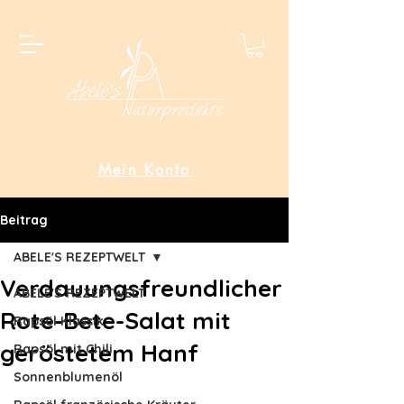
Mein Konto
Beitrag
ABELE'S REZEPTWELT
Verdauungsfreundlicher
ABELE'S REZEPTWELT
Rote-Bete-Salat mit
Rapsöl Klassik
geröstetem Hanf
Rapsöl mit Chili
Sonnenblumenöl