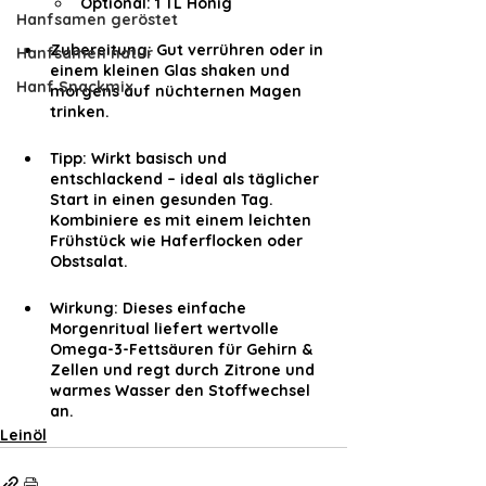
Optional: 1 TL Honig
Hanfsamen geröstet
Zubereitung: Gut verrühren oder in 
Hanfsamen natur
einem kleinen Glas shaken und 
Hanf Snackmix
morgens auf nüchternen Magen 
trinken.
Tipp: Wirkt basisch und 
entschlackend – ideal als täglicher 
Start in einen gesunden Tag. 
Kombiniere es mit einem leichten 
Frühstück wie Haferflocken oder 
Obstsalat.
Wirkung: Dieses einfache 
Morgenritual liefert wertvolle 
Omega-3-Fettsäuren für Gehirn & 
Zellen und regt durch Zitrone und 
warmes Wasser den Stoffwechsel 
an.
Leinöl