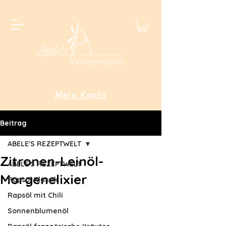
Mein Konto
Beitrag
ABELE'S REZEPTWELT
Zitronen-Leinöl-
ABELE'S REZEPTWELT
Morgenelixier
Rapsöl Klassik
Rapsöl mit Chili
Sonnenblumenöl