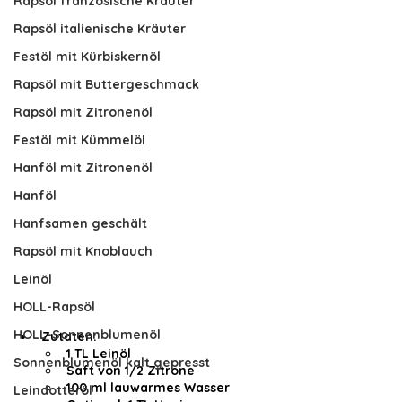
Rapsöl französische Kräuter
Rapsöl italienische Kräuter
Festöl mit Kürbiskernöl
Rapsöl mit Buttergeschmack
Rapsöl mit Zitronenöl
Festöl mit Kümmelöl
Hanföl mit Zitronenöl
Hanföl
Hanfsamen geschält
Rapsöl mit Knoblauch
Leinöl
HOLL-Rapsöl
HOLL-Sonnenblumenöl
Zutaten:
1 TL Leinöl
Sonnenblumenöl kalt gepresst
Saft von 1/2 Zitrone
100 ml lauwarmes Wasser
Leindotteröl