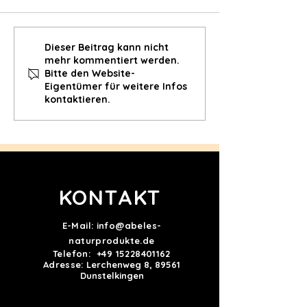
Bauchwohl-Zitronen-Dip
Herzschutz-Zit
Dieser Beitrag kann nicht
mehr kommentiert werden.
Dressing
Bitte den Website-
Eigentümer für weitere Infos
kontaktieren.
KONTAKT
E-Mail:
info@abeles-
naturprodukte.de
Telefon:
+49 15228401162
Adresse:
Lerchenweg 8, 89561
Dunstelkingen