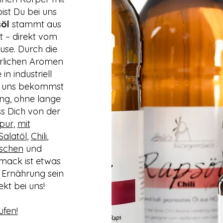
ist Du bei uns
öl
stammt aus
ft – direkt vom
use. Durch die
ürlichen Aromen
in industriell
ei uns bekommst
ung, ohne lange
 Dich von der
 pur
,
mit
Salatöl
,
Chili
,
nischen
und
mack ist etwas
e Ernährung sein
ekt bei uns!
ufen!