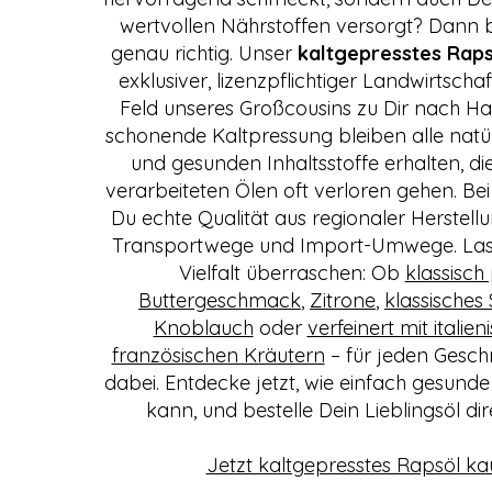
wertvollen Nährstoffen versorgt? Dann b
genau richtig. Unser
kaltgepresstes Raps
exklusiver, lizenzpflichtiger Landwirtscha
Feld unseres Großcousins zu Dir nach Ha
schonende Kaltpressung bleiben alle nat
und gesunden Inhaltsstoffe erhalten, die 
verarbeiteten Ölen oft verloren gehen. B
Du echte Qualität aus regionaler Herstell
Transportwege und Import-Umwege. Lass
Vielfalt überraschen: Ob
klassisch
Buttergeschmack
,
Zitrone
,
klassisches 
Knoblauch
oder
verfeinert mit italie
französischen Kräutern
– für jeden Gesch
dabei. Entdecke jetzt, wie einfach gesund
kann, und bestelle Dein Lieblingsöl dir
Jetzt kaltgepresstes Rapsöl ka