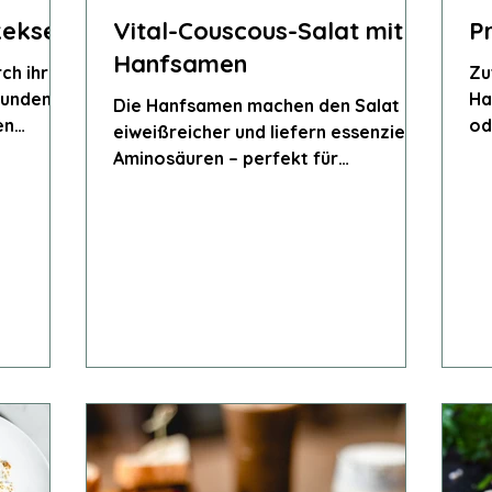
kekse
Vital-Couscous-Salat mit
P
Hanfsamen
ch ihre
Zu
sunden
Ha
Die Hanfsamen machen den Salat
en
od
eiweißreicher und liefern essenzielle
ntration.
1 
Aminosäuren – perfekt für
vegetarische und vegane Ernährung.