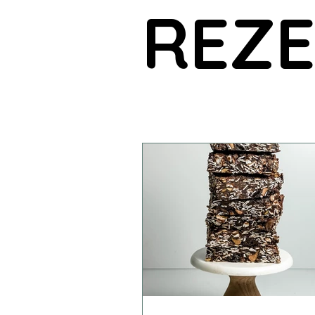
REZ
HOLL-Rapsöl
HOLL-Sonnen
Hanfsamen natur
Hanf Sn