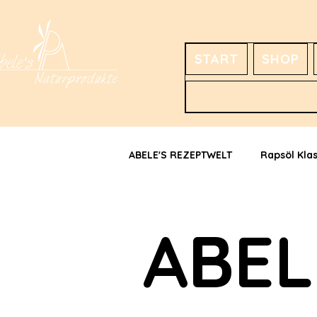
START
SHOP
ABELE'S REZEPTWELT
Rapsöl Klas
Rapsöl italienische Kräuter
ABEL
Festöl mit Kümmelöl
Hanfö