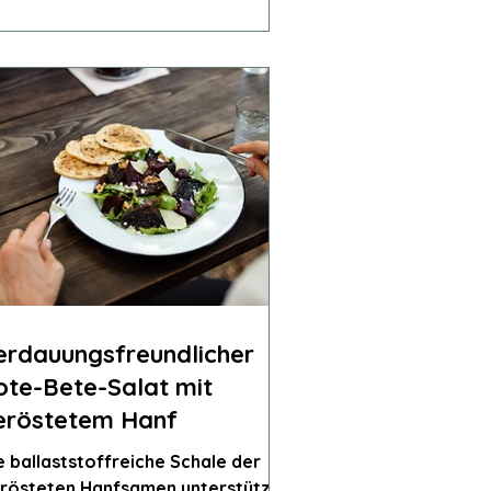
erdauungsfreundlicher
ote-Bete-Salat mit
eröstetem Hanf
e ballaststoffreiche Schale der
rösteten Hanfsamen unterstützt