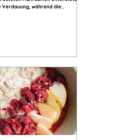
e Verdauung, während die
thaltenen Fettsäuren
tzündungshemmend wirken.