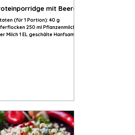
roteinporridge mit Beeren
taten (für 1 Portion): 40 g
ferflocken 250 ml Pflanzenmilch
er Milch 1 EL geschälte Hanfsamen
TL Honig oder Ahornsirup Eine...