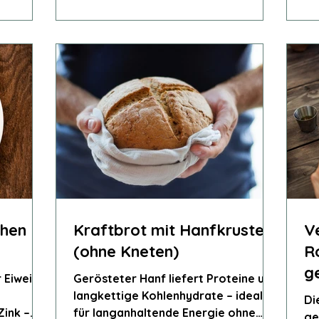
chen
Kraftbrot mit Hanfkruste
V
(ohne Kneten)
R
g
 Eiweiß,
Gerösteter Hanf liefert Proteine und
langkettige Kohlenhydrate – ideal
Di
Zink –
für langanhaltende Energie ohne
ge