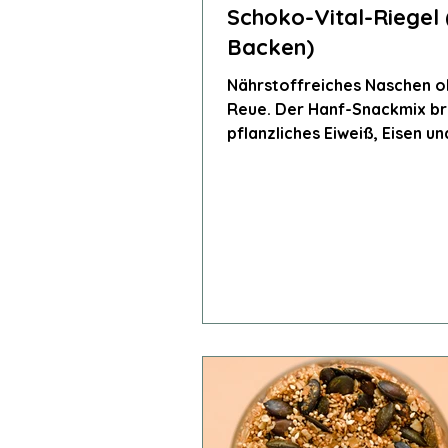
Schoko-Vital-Riegel
Backen)
Nährstoffreiches Naschen 
Reue. Der Hanf-Snackmix br
pflanzliches Eiweiß, Eisen un
Vitamine – für starke Nerve
langanhaltende Energie.