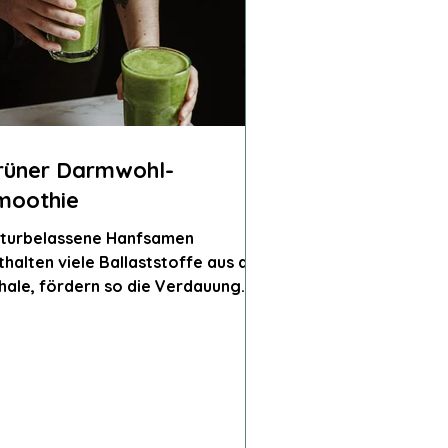
rüner Darmwohl-
moothie
turbelassene Hanfsamen
thalten viele Ballaststoffe aus der
hale, fördern so die Verdauung
d liefern gleichzeitig pflanzliches
weiß und gesunde Fettsäuren.