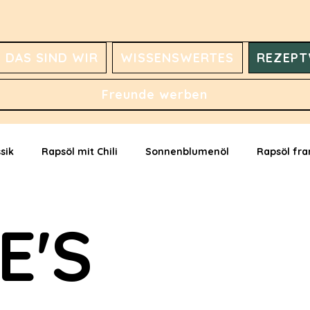
DAS SIND WIR
WISSENSWERTES
REZEPT
Freunde werben
sik
Rapsöl mit Chili
Sonnenblumenöl
Rapsöl fra
Festöl mit Kürbiskernöl
Rapsöl mit Buttergeschmack
E'S
l mit Zitronenöl
Hanföl
Hanfsamen geschält
R