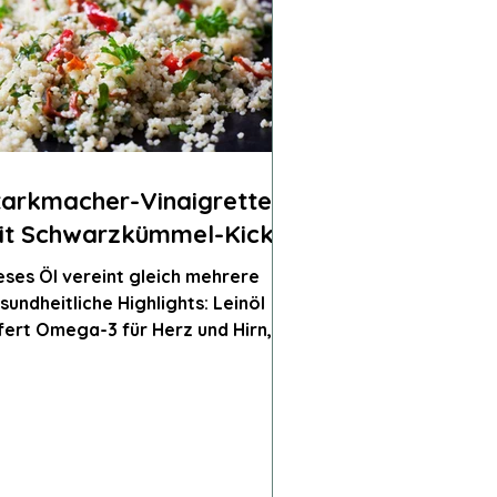
tarkmacher-Vinaigrette
it Schwarzkümmel-Kick
eses Öl vereint gleich mehrere
undheitliche Highlights: Leinöl
efert Omega-3 für Herz und Hirn,
psöl wirkt entzündungshemmend
d cholesterinsenkend,
nnenblumenöl schützt die Zellen
 Vitamin E, Schwarzkümmelöl
terstützt das Immunsystem und
nn bei Allergien und