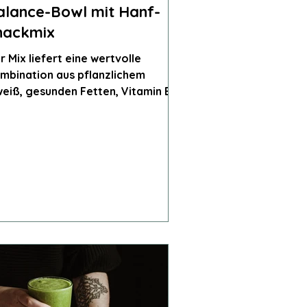
alance-Bowl mit Hanf-
nackmix
r Mix liefert eine wertvolle
mbination aus pflanzlichem
weiß, gesunden Fetten, Vitamin E
d Magnesium – liefert einen
abilen Blutzucker.