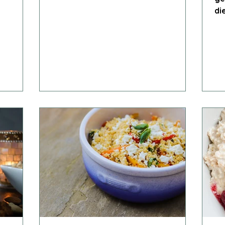
Blutzuckerspitzen.
di
en
en