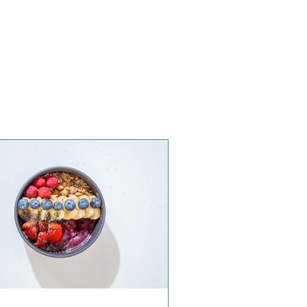
öl
Hanfsamen geröstet