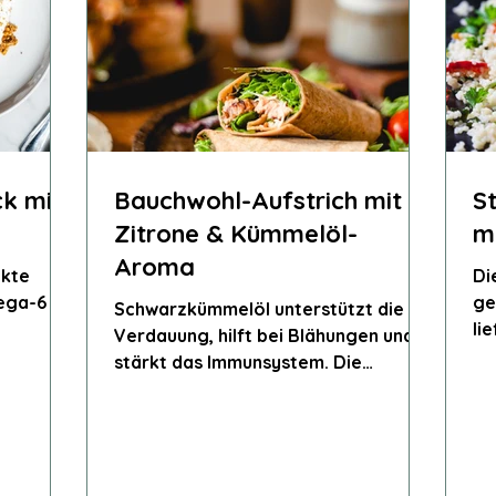
k mit
Bauchwohl-Aufstrich mit
S
Zitrone & Kümmelöl-
m
Aroma
ekte
Di
ega-6
ges
Schwarzkümmelöl unterstützt die
li
Verdauung, hilft bei Blähungen und
ie
Ra
stärkt das Immunsystem. Die
on
un
Kombination mit Lein-, Raps- und
saft
So
Sonnenblumenöl ergibt ein rundes
durch
Omega-Fettsäurenprofil mit vielen
un
entzündungshemmenden
ka
Eigenschaften.