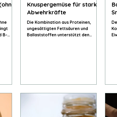
 (ohne
Knuspergemüse für starke
B
Abwehrkräfte
S
ohne
Die Kombination aus Proteinen,
De
ingt
ungesättigten Fettsäuren und
Ko
d B-
Ballaststoffen unterstützt den
Ei
n und
Stoffwechsel und hält lange satt.
un
st