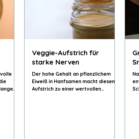
Veggie-Aufstrich für
G
starke Nerven
S
volle
Der hohe Gehalt an pflanzlichem
Na
die
Eiweiß in Hanfsamen macht diesen
en
lange
Aufstrich zu einer wertvollen
Sc
veganen Eiweißquelle – perfekt für
un
Sportler und bewusste Ernährung.
Ei