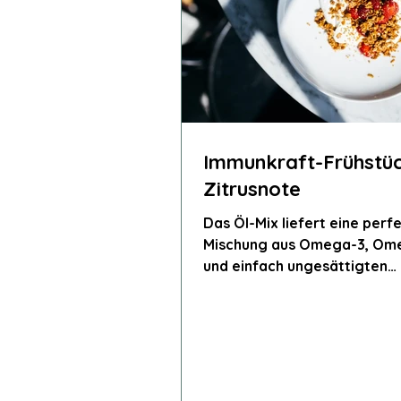
Immunkraft-Frühstüc
Zitrusnote
Das Öl-Mix liefert eine perf
Mischung aus Omega-3, Om
und einfach ungesättigten
Fettsäuren, ergänzt durch d
immunstärkende Wirkung v
Schwarzkümmelöl. Zitronen
bringt Frische und hilft beim
Entgiften.