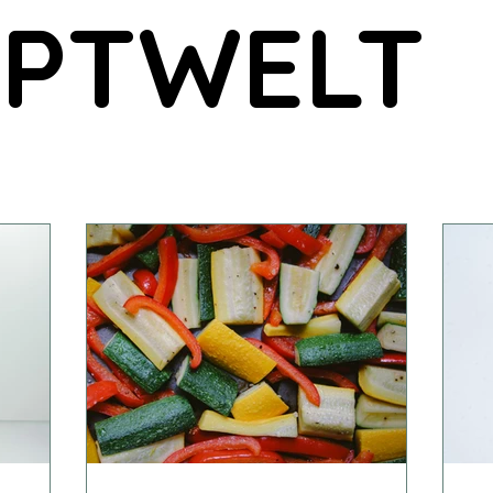
EPTWELT
blumenöl
Sonnenblumenöl kalt gepresst
Leindotter
ackmix