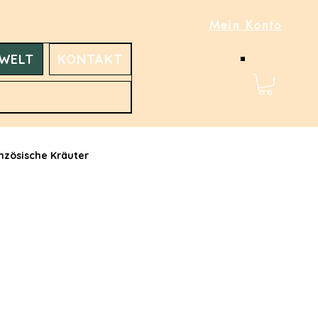
Mein Konto
WELT
KONTAKT
nzösische Kräuter
Rapsöl mit Zitronenöl
apsöl mit Knoblauch
Leinöl