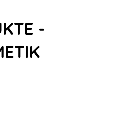
KTE -
ETIK