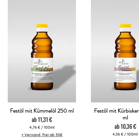
Festöl mit Kümmelöl 250 ml
Festöl mit Kürbiske
Schnellansicht
Schnellansic
ml
Sale-Preis
ab
11,31 €
Sale-Preis
ab
10,36 €
4,76 €
/
100ml
4
4,36 €
/
100ml
+ Versand, frei ab 30€
,